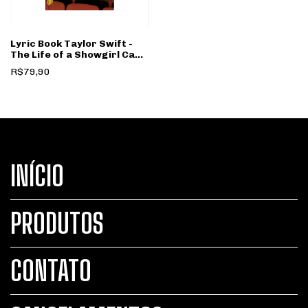
Lyric Book Taylor Swift -
The Life of a Showgirl Capa
3
R$79,90
INÍCIO
PRODUTOS
CONTATO