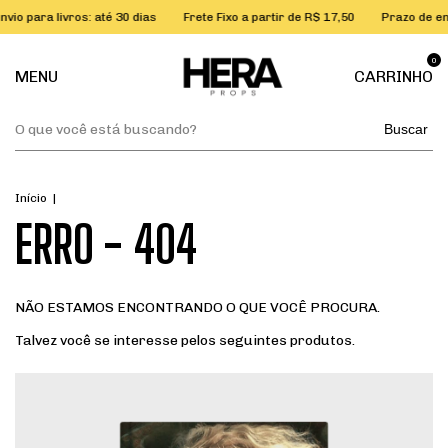
ra livros: até 30 dias
Frete Fixo a partir de R$ 17,50
Prazo de envio par
0
MENU
CARRINHO
Buscar
Início
|
ERRO - 404
NÃO ESTAMOS ENCONTRANDO O QUE VOCÊ PROCURA.
Talvez você se interesse pelos seguintes produtos.