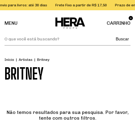
vio para livros: até 30 dias
Frete Fixo a partir de R$ 17,50
Prazo de env
0
MENU
CARRINHO
Buscar
Início
|
Artistas
|
Britney
BRITNEY
Não temos resultados para sua pesquisa. Por favor,
tente com outros filtros.