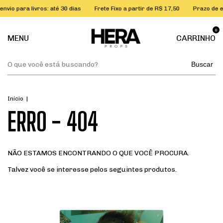
vio para livros: até 30 dias
Frete Fixo a partir de R$ 17,50
Prazo de env
0
MENU
CARRINHO
Buscar
Início
|
ERRO - 404
NÃO ESTAMOS ENCONTRANDO O QUE VOCÊ PROCURA.
Talvez você se interesse pelos seguintes produtos.